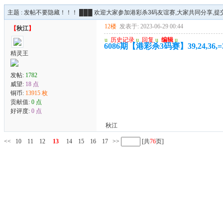
主题 :
发帖不要隐藏！！！ ███ 欢迎大家参加港彩杀3码友谊赛,大家共同分享,提交
12楼
发表于: 2023-06-29 00:44
【
秋江
】
u
历史记录
u
回复
u
编辑
u
6086期【港彩杀3码赛】39,24,36,
精灵王
发帖:
1782
威望:
18 点
铜币:
13915 枚
贡献值:
0 点
好评度:
0 点
秋江
<<
10
11
12
13
14
15
16
17
>>
[共
76
页]