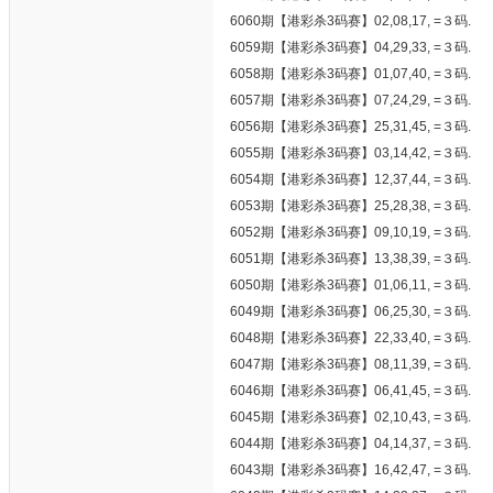
6060期【港彩杀3码赛】02,08,17, =３码.
6059期【港彩杀3码赛】04,29,33, =３码.
6058期【港彩杀3码赛】01,07,40, =３码.
6057期【港彩杀3码赛】07,24,29, =３码.
6056期【港彩杀3码赛】25,31,45, =３码.
6055期【港彩杀3码赛】03,14,42, =３码.
6054期【港彩杀3码赛】12,37,44, =３码.
6053期【港彩杀3码赛】25,28,38, =３码.
6052期【港彩杀3码赛】09,10,19, =３码.
6051期【港彩杀3码赛】13,38,39, =３码.
6050期【港彩杀3码赛】01,06,11, =３码.
6049期【港彩杀3码赛】06,25,30, =３码.
6048期【港彩杀3码赛】22,33,40, =３码.
6047期【港彩杀3码赛】08,11,39, =３码.
6046期【港彩杀3码赛】06,41,45, =３码.
6045期【港彩杀3码赛】02,10,43, =３码.
6044期【港彩杀3码赛】04,14,37, =３码.
6043期【港彩杀3码赛】16,42,47, =３码.