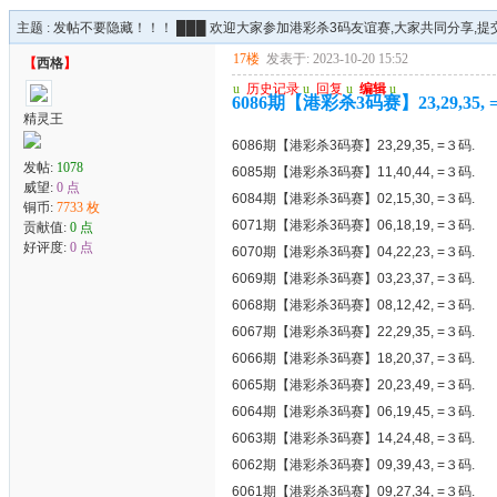
主题 :
发帖不要隐藏！！！ ███ 欢迎大家参加港彩杀3码友谊赛,大家共同分享,提交
17楼
发表于: 2023-10-20 15:52
【
西格
】
u
历史记录
u
回复
u
编辑
u
6086期【港彩杀3码赛】23,29,35, 
精灵王
6086期【港彩杀3码赛】23,29,35, =３码.
发帖:
1078
6085期【港彩杀3码赛】11,40,44, =３码.
威望:
0 点
6084期【港彩杀3码赛】02,15,30, =３码.
铜币:
7733 枚
6071期【港彩杀3码赛】06,18,19, =３码.
贡献值:
0 点
好评度:
0 点
6070期【港彩杀3码赛】04,22,23, =３码.
6069期【港彩杀3码赛】03,23,37, =３码.
6068期【港彩杀3码赛】08,12,42, =３码.
6067期【港彩杀3码赛】22,29,35, =３码.
6066期【港彩杀3码赛】18,20,37, =３码.
6065期【港彩杀3码赛】20,23,49, =３码.
6064期【港彩杀3码赛】06,19,45, =３码.
6063期【港彩杀3码赛】14,24,48, =３码.
6062期【港彩杀3码赛】09,39,43, =３码.
6061期【港彩杀3码赛】09,27,34, =３码.