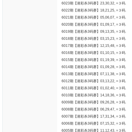
6023期【港彩杀3码赛】23,30,32, =３码.
6022期【港彩杀3码赛】18,21,25, =３码.
6021期【港彩杀3码赛】05,06,07, =３码.
6020期【港彩杀3码赛】01,09,17, =３码.
6019期【港彩杀3码赛】09,13,35, =３码.
6018期【港彩杀3码赛】03,15,23, =３码.
6017期【港彩杀3码赛】12,15,48, =３码.
6016期【港彩杀3码赛】01,10,15, =３码.
6015期【港彩杀3码赛】01,19,39, =３码.
6014期【港彩杀3码赛】01,09,28, =３码.
6013期【港彩杀3码赛】07,11,38, =３码.
6012期【港彩杀3码赛】03,13,22, =３码.
6011期【港彩杀3码赛】01,02,40, =３码.
6010期【港彩杀3码赛】14,18,36, =３码.
6009期【港彩杀3码赛】09,26,28, =３码.
6008期【港彩杀3码赛】06,29,47, =３码.
6007期【港彩杀3码赛】17,31,34, =３码.
6006期【港彩杀3码赛】07,15,32, =３码.
6005期【港彩杀3码赛】11,12,43, =３码.