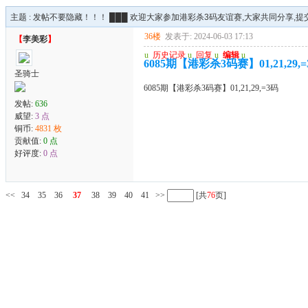
主题 :
发帖不要隐藏！！！ ███ 欢迎大家参加港彩杀3码友谊赛,大家共同分享,提交
36楼
发表于: 2024-06-03 17:13
【
李美彩
】
u
历史记录
u
回复
u
编辑
u
6085期【港彩杀3码赛】01,21,29,
圣骑士
6085期【港彩杀3码赛】01,21,29,=3码
发帖:
636
威望:
3 点
铜币:
4831 枚
贡献值:
0 点
好评度:
0 点
<<
34
35
36
37
38
39
40
41
>>
[共
76
页]