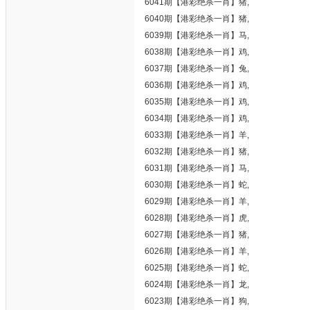
6041期【港彩绝杀一肖】猪,
6040期【港彩绝杀一肖】猪,
6039期【港彩绝杀一肖】马,
6038期【港彩绝杀一肖】鸡,
6037期【港彩绝杀一肖】兔,
6036期【港彩绝杀一肖】鸡,
6035期【港彩绝杀一肖】鸡,
6034期【港彩绝杀一肖】鸡,
6033期【港彩绝杀一肖】羊,
6032期【港彩绝杀一肖】猪,
6031期【港彩绝杀一肖】马,
6030期【港彩绝杀一肖】蛇,
6029期【港彩绝杀一肖】羊,
6028期【港彩绝杀一肖】虎,
6027期【港彩绝杀一肖】猪,
6026期【港彩绝杀一肖】羊,
6025期【港彩绝杀一肖】蛇,
6024期【港彩绝杀一肖】龙,
6023期【港彩绝杀一肖】狗,