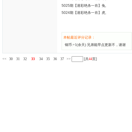
5025期【港彩绝杀一肖】兔,
5024期【港彩绝杀一肖】虎,
本帖最近评分记录：
铜币:+1(余天) 兄弟能早点更新不，谢谢
..
<<
30
31
32
33
34
35
36
37
>>
[共
44
页]