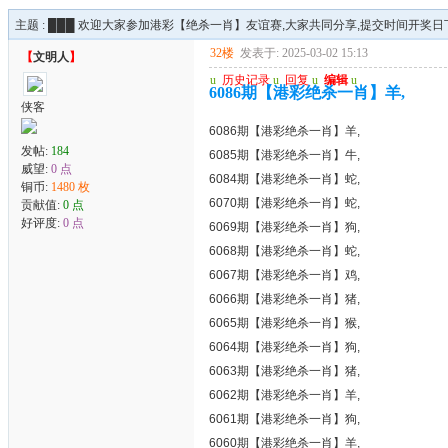
主题 :
███ 欢迎大家参加港彩【绝杀一肖】友谊赛,大家共同分享,提交时间开奖日下午
32楼
发表于: 2025-03-02 15:13
【
文明人
】
u
历史记录
u
回复
u
编辑
u
6086期【港彩绝杀一肖】羊,
侠客
6086期【港彩绝杀一肖】羊,
发帖:
184
6085期【港彩绝杀一肖】牛,
威望:
0 点
6084期【港彩绝杀一肖】蛇,
铜币:
1480 枚
6070期【港彩绝杀一肖】蛇,
贡献值:
0 点
好评度:
0 点
6069期【港彩绝杀一肖】狗,
6068期【港彩绝杀一肖】蛇,
6067期【港彩绝杀一肖】鸡,
6066期【港彩绝杀一肖】猪,
6065期【港彩绝杀一肖】猴,
6064期【港彩绝杀一肖】狗,
6063期【港彩绝杀一肖】猪,
6062期【港彩绝杀一肖】羊,
6061期【港彩绝杀一肖】狗,
6060期【港彩绝杀一肖】羊,