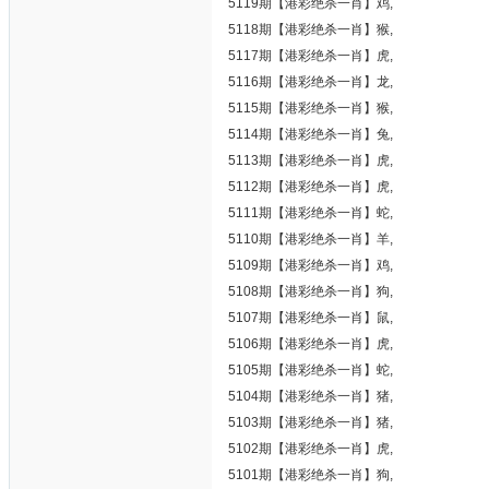
5119期【港彩绝杀一肖】鸡,
5118期【港彩绝杀一肖】猴,
5117期【港彩绝杀一肖】虎,
5116期【港彩绝杀一肖】龙,
5115期【港彩绝杀一肖】猴,
5114期【港彩绝杀一肖】兔,
5113期【港彩绝杀一肖】虎,
5112期【港彩绝杀一肖】虎,
5111期【港彩绝杀一肖】蛇,
5110期【港彩绝杀一肖】羊,
5109期【港彩绝杀一肖】鸡,
5108期【港彩绝杀一肖】狗,
5107期【港彩绝杀一肖】鼠,
5106期【港彩绝杀一肖】虎,
5105期【港彩绝杀一肖】蛇,
5104期【港彩绝杀一肖】猪,
5103期【港彩绝杀一肖】猪,
5102期【港彩绝杀一肖】虎,
5101期【港彩绝杀一肖】狗,