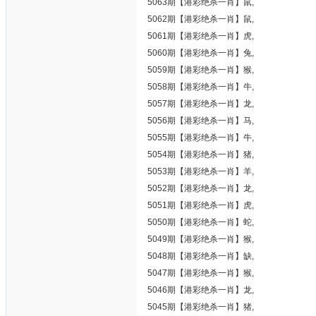
5063期【港彩绝杀一肖】鼠,
5062期【港彩绝杀一肖】鼠,
5061期【港彩绝杀一肖】虎,
5060期【港彩绝杀一肖】兔,
5059期【港彩绝杀一肖】猴,
5058期【港彩绝杀一肖】牛,
5057期【港彩绝杀一肖】龙,
5056期【港彩绝杀一肖】马,
5055期【港彩绝杀一肖】牛,
5054期【港彩绝杀一肖】猪,
5053期【港彩绝杀一肖】羊,
5052期【港彩绝杀一肖】龙,
5051期【港彩绝杀一肖】虎,
5050期【港彩绝杀一肖】蛇,
5049期【港彩绝杀一肖】猴,
5048期【港彩绝杀一肖】缺,
5047期【港彩绝杀一肖】猴,
5046期【港彩绝杀一肖】龙,
5045期【港彩绝杀一肖】猪,