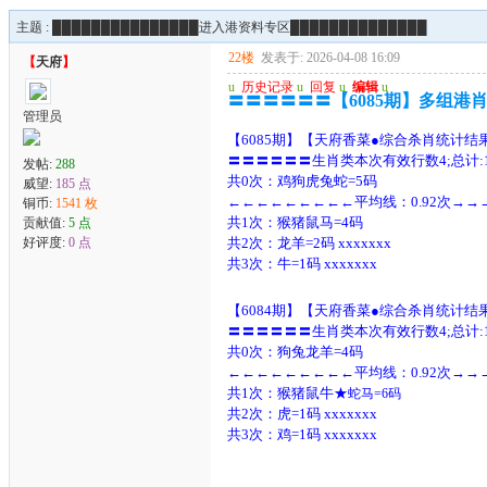
主题 :
███████████████进入港资料专区██████████████
22楼
发表于: 2026-04-08 16:09
【
天府
】
u
历史记录
u
回复
u
编辑
u
〓〓〓〓〓〓【6085期】多组港
管理员
【6085期】【天府香菜●综合杀肖统计结
〓〓〓〓〓〓生肖类本次有效行数4;总计:1
发帖:
288
共0次：鸡狗虎兔蛇=5码
威望:
185 点
←←←←←←←←←平均线：0.92次→
铜币:
1541 枚
共1次：猴猪鼠马=4码
贡献值:
5 点
好评度:
0 点
共2次：龙羊=2码 xxxxxxx
共3次：牛=1码 xxxxxxx
【6084期】【天府香菜●综合杀肖统计结
〓〓〓〓〓〓生肖类本次有效行数4;总计:1
共0次：狗兔龙羊=4码
←←←←←←←←←平均线：0.92次→
共1次：猴猪鼠牛
★
蛇马=6码
共2次：虎=1码 xxxxxxx
共3次：鸡=1码 xxxxxxx