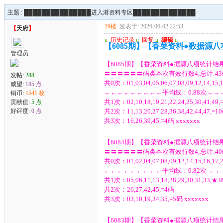
主题 :
███████████████进入港资料专区██████████████
29楼
发表于: 2026-06-02 22:53
【
天府
】
u
历史记录
u
回复
u
编辑
u
【6085期】【香菜资料●数据源
管理员
【6085期】【香菜资料●据源八项统计结
〓〓〓〓〓〓码类本次有效行数4;总计:43
发帖:
288
共0次：01,03,04,05,06,07,08,09,12,14,15,17
威望:
185 点
←←←←←←←←←平均线：0.88次→
铜币:
1541 枚
共1次：02,10,18,19,21,22,24,25,30,41,49
贡献值:
5 点
好评度:
0 点
共2次：11,13,20,27,28,36,38,42,44,47,=1
共3次：16,26,39,45,=4码 xxxxxxx
【6084期】【香菜资料●据源八项统计结
〓〓〓〓〓〓码类本次有效行数4;总计:40
共0次：01,02,04,07,08,09,12,14,15,16,17,20
←←←←←←←←←平均线：0.82次→
共1次：05,06,11,13,18,28,29,30,31,33,
★
38
共2次：26,27,42,45,=4码
共3次：03,10,19,34,35,=5码 xxxxxxx
【6083期】【香菜资料●据源八项统计结