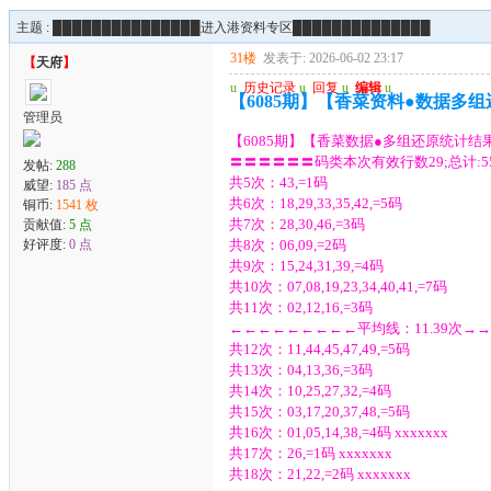
主题 :
███████████████进入港资料专区██████████████
31楼
发表于: 2026-06-02 23:17
【
天府
】
u
历史记录
u
回复
u
编辑
u
【6085期】【香菜资料●数据多
管理员
【6085期】【香菜数据●多组还原统计结
〓〓〓〓〓〓码类本次有效行数29;总计:55
发帖:
288
共5次：43,=1码
威望:
185 点
共6次：18,29,33,35,42,=5码
铜币:
1541 枚
共7次：28,30,46,=3码
贡献值:
5 点
好评度:
0 点
共8次：06,09,=2码
共9次：15,24,31,39,=4码
共10次：07,08,19,23,34,40,41,=7码
共11次：02,12,16,=3码
←←←←←←←←←平均线：11.39次→
共12次：11,44,45,47,49,=5码
共13次：04,13,36,=3码
共14次：10,25,27,32,=4码
共15次：03,17,20,37,48,=5码
共16次：01,05,14,38,=4码 xxxxxxx
共17次：26,=1码 xxxxxxx
共18次：21,22,=2码 xxxxxxx