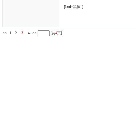
[font=黑体 ]
<<
1
2
3
4
>>
[共
4
页]