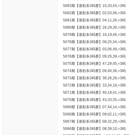
5083期【港彩杀3码赛】10,33,43,=3码
5082期【港彩杀3码赛】02,03,06,=3码
5081期【港彩杀3码赛】04,11,26,=3码
5080期【港彩杀3码赛】26,29,30,=3码
5079期【港彩杀3码赛】16,19,40,=3码
5078期【港彩杀3码赛】08,25,34,=3码
5077期【港彩杀3码赛】03,06,49,=3码
5076期【港彩杀3码赛】09,26,39,=3码
5075期【港彩杀3码赛】47,29,45,=3码
5074期【港彩杀3码赛】09,40,36,=3码
5073期【港彩杀3码赛】38,26,28,=3码
5072期【港彩杀3码赛】33,34,18,=3码
5071期【港彩杀3码赛】40,18,41,=3码
5070期【港彩杀3码赛】43,33,35,=3码
5069期【港彩杀3码赛】07,44,14,=3码
5068期【港彩杀3码赛】09,02,11,=3码
5067期【港彩杀3码赛】08,32,28,=3码
5066期【港彩杀3码赛】08,39,10,=3码