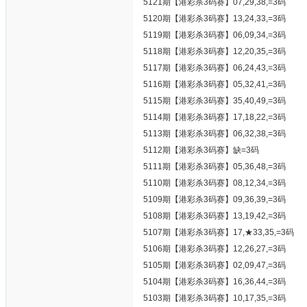
5121期【港彩杀3码赛】07,29,38,=3码
5120期【港彩杀3码赛】13,24,33,=3码
5119期【港彩杀3码赛】06,09,34,=3码
5118期【港彩杀3码赛】12,20,35,=3码
5117期【港彩杀3码赛】06,24,43,=3码
5116期【港彩杀3码赛】05,32,41,=3码
5115期【港彩杀3码赛】35,40,49,=3码
5114期【港彩杀3码赛】17,18,22,=3码
5113期【港彩杀3码赛】06,32,38,=3码
5112期【港彩杀3码赛】缺=3码
5111期【港彩杀3码赛】05,36,48,=3码
5110期【港彩杀3码赛】08,12,34,=3码
5109期【港彩杀3码赛】09,36,39,=3码
5108期【港彩杀3码赛】13,19,42,=3码
5107期【港彩杀3码赛】17,★33,35,=3码
5106期【港彩杀3码赛】12,26,27,=3码
5105期【港彩杀3码赛】02,09,47,=3码
5104期【港彩杀3码赛】16,36,44,=3码
5103期【港彩杀3码赛】10,17,35,=3码