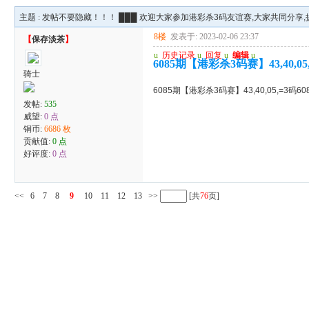
主题 :
发帖不要隐藏！！！ ███ 欢迎大家参加港彩杀3码友谊赛,大家共同分享,提
8楼
发表于: 2023-02-06 23:37
【
保存淡茶
】
u
历史记录
u
回复
u
编辑
u
6085期【港彩杀3码赛】43,40,05
骑士
6085期【港彩杀3码赛】43,40,05,=3码60
发帖:
535
威望:
0 点
铜币:
6686 枚
贡献值:
0 点
好评度:
0 点
<<
6
7
8
9
10
11
12
13
>>
[共
76
页]