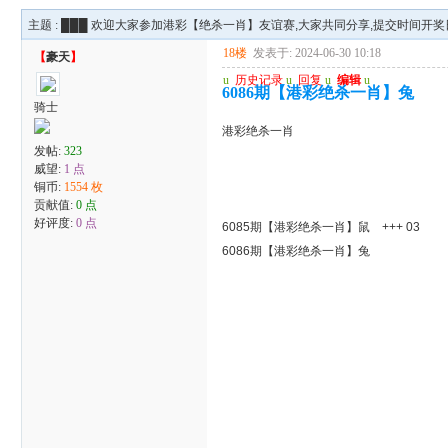
主题 :
███ 欢迎大家参加港彩【绝杀一肖】友谊赛,大家共同分享,提交时间开奖日
18楼
发表于: 2024-06-30 10:18
【
豪天
】
u
历史记录
u
回复
u
编辑
u
6086期【港彩绝杀一肖】兔
骑士
港彩绝杀一肖
发帖:
323
威望:
1 点
铜币:
1554 枚
贡献值:
0 点
好评度:
0 点
6085期【港彩绝杀一肖】鼠 +++ 03
6086期【港彩绝杀一肖】兔