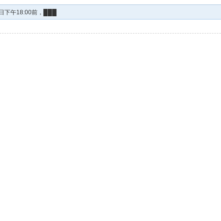
下午18:00前，███