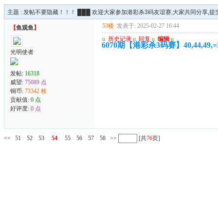
主题 :
发帖不要隐藏！！！ ███ 欢迎大家参加港彩杀3码友谊赛,大家共同分享,提交
53楼
发表于: 2025-02-27 16:44
【
鱼观鱼
】
u
历史记录
u
回复
u
编辑
u
6070期【港彩杀3码赛】40,44,49,
光明使者
发帖:
16318
威望:
75089 点
铜币:
73342 枚
贡献值:
0 点
好评度:
0 点
<<
51
52
53
54
55
56
57
58
>>
[共
76
页]